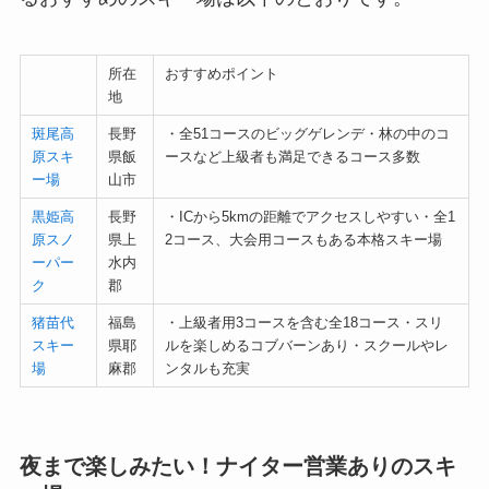
所在
おすすめポイント
地
斑尾高
長野
・全51コースのビッグゲレンデ・林の中のコ
原スキ
県飯
ースなど上級者も満足できるコース多数
ー場
山市
黒姫高
長野
・ICから5kmの距離でアクセスしやすい・全1
原スノ
県上
2コース、大会用コースもある本格スキー場
ーパー
水内
ク
郡
猪苗代
福島
・上級者用3コースを含む全18コース・スリ
スキー
県耶
ルを楽しめるコブバーンあり・スクールやレ
場
麻郡
ンタルも充実
夜まで楽しみたい！ナイター営業ありのスキ