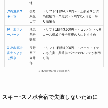
地
戸狩温泉ス
長野
・リフト1日券4,500円～・上級者向けの
キー場
県飯
高難度コース充実・550円で入れる日帰
山市
り温泉も
軽井沢スノ
群馬
・リフト1日券3,900円～・コンパクトな6
ーパーク
県吾
コース構成で安全重視の人におすすめ
妻郡
X-JAM高井
長野
・リフト1日券4,900円～・パークアイテ
富士＆よま
県下
ムも充実・共通券で2つのゲレンデが利用
せ温泉
高井
可能
郡
※価格は当記事の執筆時点
スキー･スノボ合宿で失敗しないために