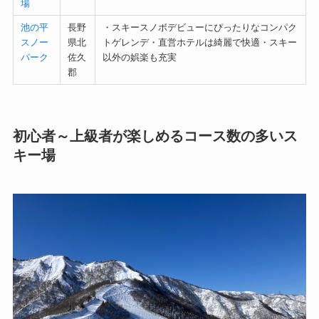
場
池の平
長野
・スキースノボデビューにぴったりなコンパク
スノー
県北
トゲレンデ・直営ホテルは綺麗で快適・スキー
パーク
佐久
以外の娯楽も充実
郡
初心者～上級者が楽しめるコース数の多いス
キー場