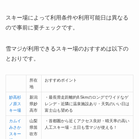
スキー場によって利用条件や利用可能日は異なる
ので事前に要チェックです。
雪マジが利用できるスキー場のおすすめは以下の
とおりです。
所在
おすすめポイント
地
妙高杉
新潟
・最長滑走距離約8.5kmのロングでワイドなゲ
ノ原ス
県妙
レンデ・近隣に温泉施設あり・天気のいい日は
キー場
高市
富士山も望める
カムイ
山梨
・首都圏から近くアクセス良好・晴天率の高い
みさか
県笛
人工スキー場・土日も雪マジが使える！
スキー
吹市