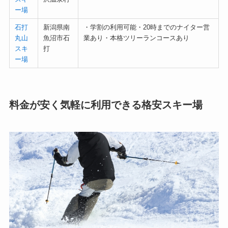
ー場
石打
新潟県南
・学割の利用可能・20時までのナイター営
丸山
魚沼市石
業あり・本格ツリーランコースあり
スキ
打
ー場
料金が安く気軽に利用できる格安スキー場