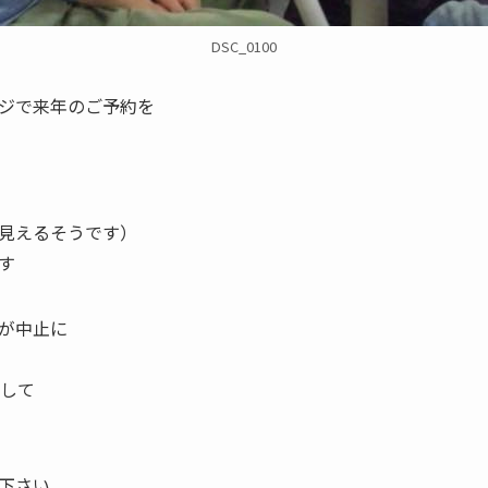
DSC_0100
ジで来年のご予約を
見えるそうです）
す
が中止に
として
下さい