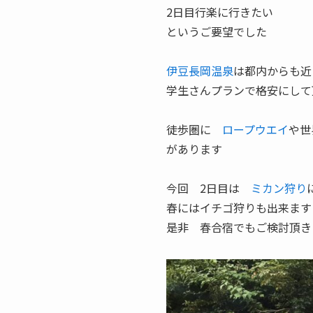
2日目行楽に行きたい
というご要望でした
伊豆長岡温泉
は都内からも近
学生さんプランで格安にして
徒歩圏に
ロープウエイ
や世
があります
今回 2日目は
ミカン狩り
春にはイチゴ狩りも出来ます
是非 春合宿でもご検討頂き