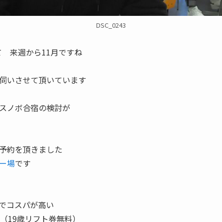
DSC_0243
て 来週から11月ですね
伺いさせて頂いています
スノボ合宿の検討が
予約を頂きました
ー場
です
でコスパが高い
（19歳リフト券無料）