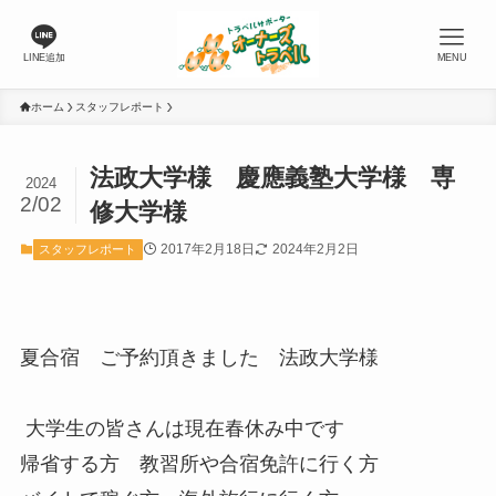
LINE追加
MENU
ホーム
スタッフレポート
法政大学様 慶應義塾大学様 専
2024
2/02
修大学様
2017年2月18日
2024年2月2日
スタッフレポート
夏合宿 ご予約頂きました 法政大学様
大学生の皆さんは現在春休み中です
帰省する方 教習所や合宿免許に行く方